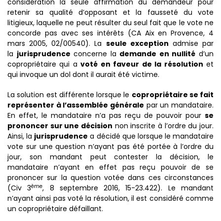
considération la seule affirmation du demandeur pour
retenir sa qualité d’opposant et la fausseté du vote
litigieux, laquelle ne peut résulter du seul fait que le vote ne
concorde pas avec ses intérêts (CA Aix en Provence, 4
mars 2005, 02/00540). La
seule exception
admise par
la
jurisprudence
concerne la
demande en nullité
d’un
copropriétaire qui a
voté en faveur de la résolution
et
qui invoque un dol dont il aurait été victime.
La solution est différente lorsque le
copropriétaire se fait
représenter à l’assemblée générale
par un mandataire.
En effet, le mandataire n’a pas reçu de pouvoir pour
se
prononcer sur une décision
non inscrite à l’ordre du jour.
Ainsi, la
jurisprudence
a décidé que lorsque le mandataire
vote sur une question n’ayant pas été portée à l’ordre du
jour, son mandant peut contester la décision, le
mandataire n’ayant en effet pas reçu pouvoir de se
prononcer sur la question votée dans ces circonstances
ème
(Civ 3
, 8 septembre 2016, 15-23.422). Le mandant
n’ayant ainsi pas voté la résolution, il est considéré comme
un copropriétaire défaillant.