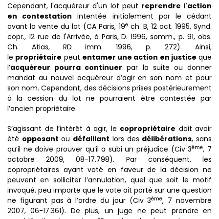
Cependant, l'acquéreur d'un lot peut
reprendre l'action
en contestation
intentée initialement par le cédant
e
avant la vente du lot (CA Paris, 19
ch. B, 12 oct. 1995, Synd.
copr., 12 rue de l'Arrivée, à Paris, D. 1996, somm., p. 91, obs.
Ch. Atias, RD imm. 1996, p. 272). Ainsi,
le
propriétaire
peut
entamer une action en justice
que
l’
acquéreur pourra continuer
par la suite ou donner
mandat au nouvel acquéreur d’agir en son nom et pour
son nom. Cependant, des décisions prises postérieurement
à la cession du lot ne pourraient être contestée par
l’ancien propriétaire.
S’agissant de l’intérêt à agir, le
copropriétaire
doit avoir
été
opposant
ou
défaillant
lors des
délibérations
, sans
ème
qu’il ne doive prouver qu’il a subi un préjudice (Civ 3
, 7
octobre 2009, 08-17.798). Par conséquent, les
copropriétaires ayant voté en faveur de la décision ne
peuvent en solliciter l’annulation, quel que soit le motif
invoqué, peu importe que le vote ait porté sur une question
ème
ne figurant pas à l’ordre du jour (Civ 3
, 7 novembre
2007, 06-17.361). De plus, un juge ne peut prendre en