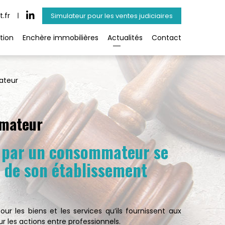
.fr
Simulateur pour les ventes judiciaires
tion
Enchère immobilières
Actualités
Contact
ateur
mmateur
e par un consommateur se
e de son établissement
ur les biens et les services qu’ils fournissent aux
r les actions entre professionnels.