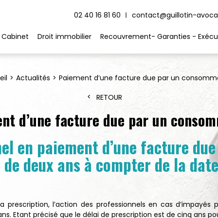
02 40 16 81 60
contact@guillotin-avocat
 Cabinet
Droit immobilier
Recouvrement- Garanties - Exécu
eil
Actualités
Paiement d’une facture due par un consomm
RETOUR
nt d’une facture due par un conso
nnel en paiement d’une facture du
i de deux ans à compter de la dat
a prescription, l’action des professionnels en cas d’impayés po
. Etant précisé que le délai de prescription est de cinq ans pou